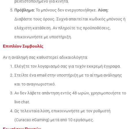
βελτιστοποιημένο για κινητά.
Πρόβλημα:
Το μπόνους δεν ενεργοποιήθηκε.
Λύση:
Διαβάστε τους όρους. Συχνά απαιτείται κωδικός μπόνους ή
ελάχιστη κατάθεση. Αν πληροίτε τις προϋποθέσεις,
επικοινωνήστε με υποστήριξη.
Επιπλέον Συμβουλές
Αν η ανάληψή σας καθυστερεί αδικαιολόγητα:
Ελέγξτε τον λογαριασμό σας για τυχόν εκκρεμή έγγραφα.
Στείλτε ένα email στην υποστήριξη με το αίτημα ανάληψης
και το αναγνωριστικό.
Αν δεν λάβετε απάντηση εντός 48 ωρών, χρησιμοποιήστε το
live chat.
Ως τελευταία λύση, επικοινωνήστε με τον ρυθμιστή
(Curacao eGaming) μετά από 10 εργάσιμες.
Ερωτήσεις Παικτών