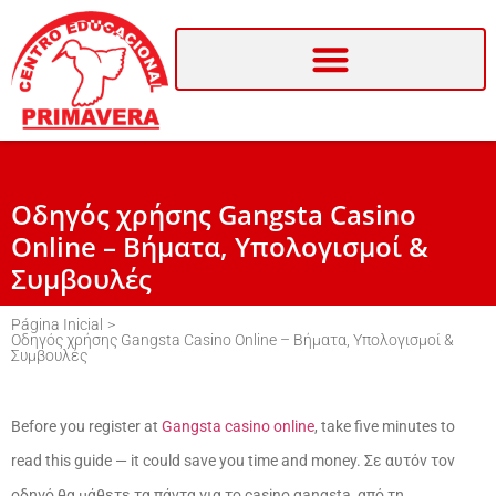
Οδηγός χρήσης Gangsta Casino
Online – Βήματα, Υπολογισμοί &
Συμβουλές
Página Inicial
>
Οδηγός χρήσης Gangsta Casino Online – Βήματα, Υπολογισμοί &
Συμβουλές
Before you register at
Gangsta casino online
, take five minutes to
read this guide — it could save you time and money. Σε αυτόν τον
οδηγό θα μάθετε τα πάντα για το casino gangsta, από τη