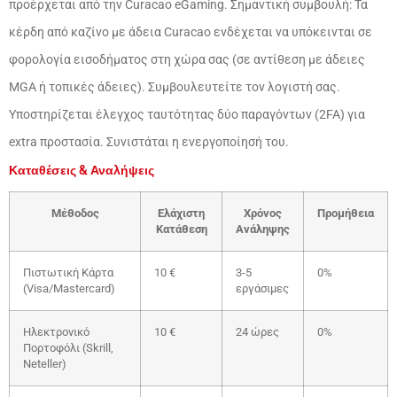
προέρχεται από την Curacao eGaming. Σημαντική συμβουλή: Τα
κέρδη από καζίνο με άδεια Curacao ενδέχεται να υπόκεινται σε
φορολογία εισοδήματος στη χώρα σας (σε αντίθεση με άδειες
MGA ή τοπικές άδειες). Συμβουλευτείτε τον λογιστή σας.
Υποστηρίζεται έλεγχος ταυτότητας δύο παραγόντων (2FA) για
extra προστασία. Συνιστάται η ενεργοποίησή του.
Καταθέσεις & Αναλήψεις
Μέθοδος
Ελάχιστη
Χρόνος
Προμήθεια
Κατάθεση
Ανάληψης
Πιστωτική Κάρτα
10 €
3-5
0%
(Visa/Mastercard)
εργάσιμες
Ηλεκτρονικό
10 €
24 ώρες
0%
Πορτοφόλι (Skrill,
Neteller)