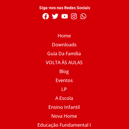
Siga-nos nas Redes Sociais
Home
Downloads
Guia Da Familia
VOLTA ÀS AULAS
Blog
Eventos
LP
A Escola
Ensino Infantil
Nova Home
Educação Fundamental I