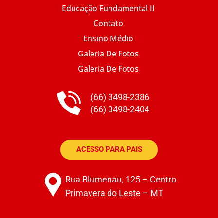
Educação Fundamental II
Contato
Ensino Médio
Galeria De Fotos
Galeria De Fotos
(66) 3498-2386
(66) 3498-2404
ACESSO PARA PAIS
Rua Blumenau, 125 – Centro
Primavera do Leste – MT