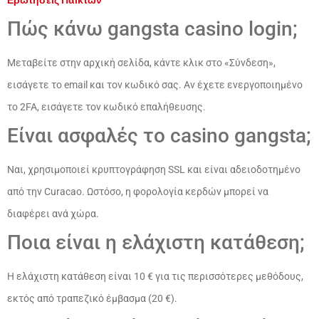
Πώς κάνω gangsta casino login;
Μεταβείτε στην αρχική σελίδα, κάντε κλικ στο «Σύνδεση»,
εισάγετε το email και τον κωδικό σας. Αν έχετε ενεργοποιημένο
το 2FA, εισάγετε τον κωδικό επαλήθευσης.
Είναι ασφαλές το casino gangsta;
Ναι, χρησιμοποιεί κρυπτογράφηση SSL και είναι αδειοδοτημένο
από την Curacao. Ωστόσο, η φορολογία κερδών μπορεί να
διαφέρει ανά χώρα.
Ποια είναι η ελάχιστη κατάθεση;
Η ελάχιστη κατάθεση είναι 10 € για τις περισσότερες μεθόδους,
εκτός από τραπεζικό έμβασμα (20 €).