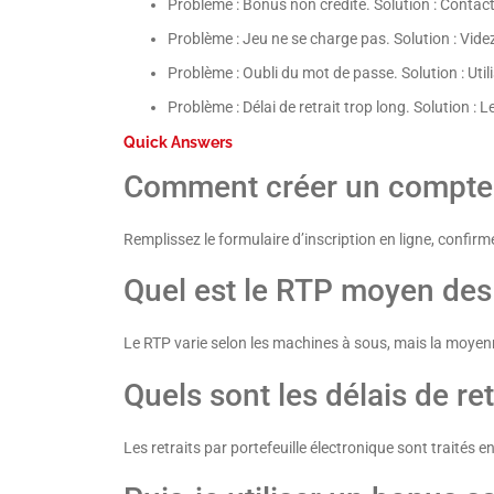
Problème : Bonus non crédité. Solution : Contacte
Problème : Jeu ne se charge pas. Solution : Vid
Problème : Oubli du mot de passe. Solution : Utili
Problème : Délai de retrait trop long. Solution : 
Quick Answers
Comment créer un compte 
Remplissez le formulaire d’inscription en ligne, confirm
Quel est le RTP moyen des
Le RTP varie selon les machines à sous, mais la moyenn
Quels sont les délais de ret
Les retraits par portefeuille électronique sont traités e