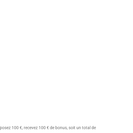
sez 100 €, recevez 100 € de bonus, soit un total de