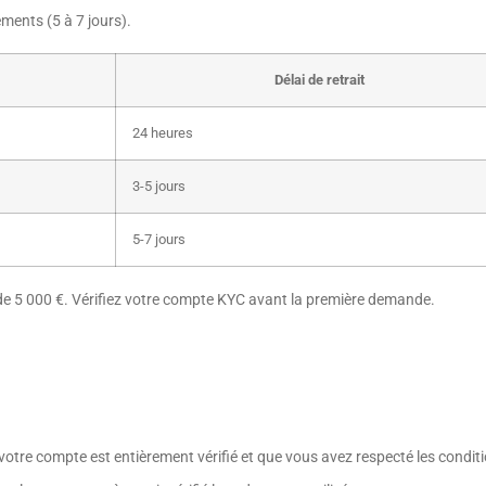
ements (5 à 7 jours).
Délai de retrait
24 heures
3-5 jours
5-7 jours
de 5 000 €. Vérifiez votre compte KYC avant la première demande.
e votre compte est entièrement vérifié et que vous avez respecté les condit