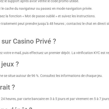
z le support après avoir vérifié le code promo utilisé.
ez le cache du navigateur ou passez en mode navigation privée.
sez la fonction « Mot de passe oublié » et suivez les instructions.
Le traitement peut prendre jusqu’à 48 heures ; contactez le chat en direct si
sur Casino Privé ?
ez votre e-mail, puis effectuez un premier dépôt. La vérification KYC est r
 jeux ?
e se situe autour de 96 %. Consultez les informations de chaque jeu.
rait ?
n 24 heures, par carte bancaire en 3 à 5 jours et par virement en 5 à 7 jour