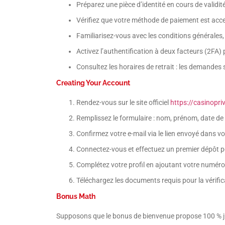
Préparez une pièce d’identité en cours de validité
Vérifiez que votre méthode de paiement est accep
Familiarisez-vous avec les conditions générales
Activez l’authentification à deux facteurs (2FA)
Consultez les horaires de retrait : les demandes 
Creating Your Account
Rendez-vous sur le site officiel
https://casinopriv
Remplissez le formulaire : nom, prénom, date de 
Confirmez votre e-mail via le lien envoyé dans vo
Connectez-vous et effectuez un premier dépôt po
Complétez votre profil en ajoutant votre numéro
Téléchargez les documents requis pour la vérific
Bonus Math
Supposons que le bonus de bienvenue propose 100 % ju