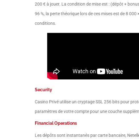
200 € à jouer. La condition de mise est : (dépôt + bon
96 %, la perte théorique lors de ces mises est de 8 000 ×
conditions.
Security
Casino Privé utilise un cryptage SSL 256 bits pour prot
paramètres de votre compte pour une couche supplément
Financial Operations
Les dépôts sont instantanés par carte bancaire, Neteller