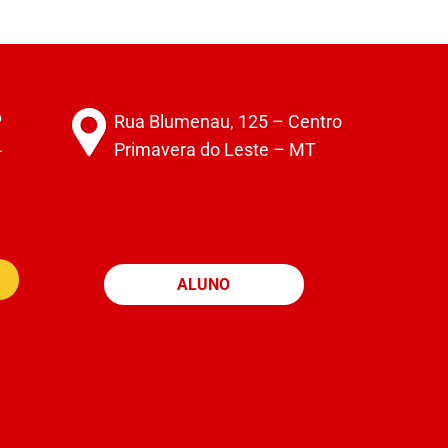
6
Rua Blumenau, 125 – Centro
4
Primavera do Leste – MT
ALUNO