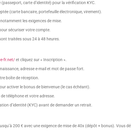
 (passeport, carte d’identité) pour la vérification KYC.
tée (carte bancaire, portefeuille électronique, virement).
, notamment les exigences de mise.
 pour sécuriser votre compte.
sont traitées sous 24 à 48 heures.
e-fr.net/
et cliquez sur « Inscription ».
naissance, adresse e-mail et mot de passe fort.
tre boîte de réception.
ur activer le bonus de bienvenue (le cas échéant).
 de téléphone et votre adresse.
ation d’identité (KYC) avant de demander un retrait.
squ’à 200 € avec une exigence de mise de 40x (dépôt + bonus). Vous dépo