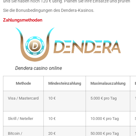
und Sie haben noch 120 € übrig. Planen Sie Ihre Einsätze und prüfen
Sie die Bonusbedingungen des Dendera-Kasinos.
Zahlungsmethoden
Dendera casino online
Methode
Mindesteinzahlung
Maximalauszahlung
Visa / Mastercard
10 €
5.000 € pro Tag
Skrill / Neteller
10 €
10.000 € pro Tag
Bitcoin /
20 €
50.000 € pro Tag