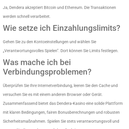
Ja, Dendera akzeptiert Bitcoin und Ethereum. Die Transaktionen
werden schnell verarbeitet.
Wie setze ich Einzahlungslimits?
Gehen Sie zu den Kontoeinstellungen und wählen Sie
„Verantwortungsvolles Spielen”. Dort können Sie Limits festlegen.
Was mache ich bei
Verbindungsproblemen?
Überprüfen Sie Ihre Internetverbindung, leeren Sie den Cache und
versuchen Sie es mit einem anderen Browser oder Gerät.
Zusammenfassend bietet das Dendera-Kasino eine solide Plattform
mit klaren Bedingungen, fairen Bonusberechnungen und robusten
Sicherheitsmaßnahmen. Spielen Sie stets verantwortungsvoll und