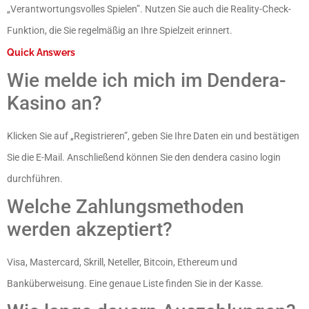
„Verantwortungsvolles Spielen”. Nutzen Sie auch die Reality-Check-
Funktion, die Sie regelmäßig an Ihre Spielzeit erinnert.
Quick Answers
Wie melde ich mich im Dendera-
Kasino an?
Klicken Sie auf „Registrieren”, geben Sie Ihre Daten ein und bestätigen
Sie die E-Mail. Anschließend können Sie den dendera casino login
durchführen.
Welche Zahlungsmethoden
werden akzeptiert?
Visa, Mastercard, Skrill, Neteller, Bitcoin, Ethereum und
Banküberweisung. Eine genaue Liste finden Sie in der Kasse.