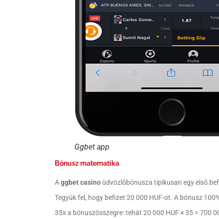
Ggbet app
Bónusz matematika
A
ggbet casino
üdvözlőbónusza tipikusan egy első bef
Tegyük fel, hogy befizet 20 000 HUF-ot. A bónusz 100
35x a bónuszösszegre: tehát 20 000 HUF × 35 = 700 00