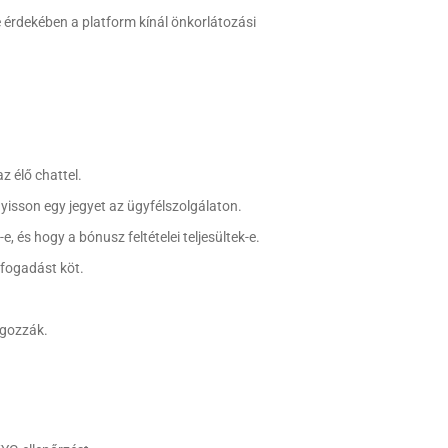
érdekében a platform kínál önkorlátozási
z élő chattel.
nyisson egy jegyet az ügyfélszolgálaton.
 és hogy a bónusz feltételei teljesültek-e.
 fogadást köt.
lgozzák.