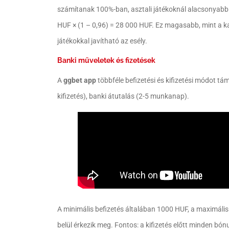
számítanak 100%-ban, asztali játékoknál alacsonyabb 
HUF × (1 – 0,96) = 28 000 HUF. Ez magasabb, mint a ka
játékokkal javítható az esély.
Banki műveletek és fizetések
A
ggbet app
többféle befizetési és kifizetési módot tá
kifizetés), banki átutalás (2-5 munkanap).
A minimális befizetés általában 1000 HUF, a maximális 
belül érkezik meg. Fontos: a kifizetés előtt minden bónus