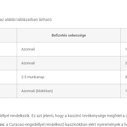
 az alábbi táblázatban látható:
Befizetés sebessége
Azonnali
1
Azonnali
2
2-5 munkanap
3
Azonnali (blokkban)
1
llyel rendelkezik. Ez azt jelenti, hogy a kaszinó tevékenysége megfelel 
os:
a Curacao-engedéllyel rendelkező kaszinókban elért nyeremények a he