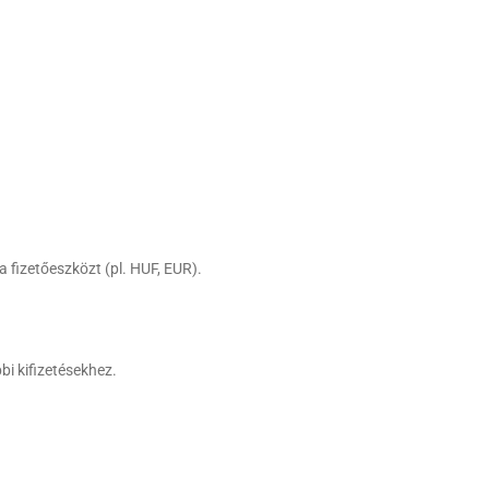
 a fizetőeszközt (pl. HUF, EUR).
i kifizetésekhez.