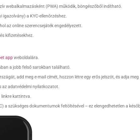
zív webalkalmazásként (PWA) működik, böngészőből indítható.
i igazolvány) a KYC-ellenőrzéshez.
hol az online szerencsejáték engedélyezett.
s kifizetésekhez.
et app
weboldalára.
ában a jobb felső sarokban található.
 országát, add meg e-mail címét, hozzon létre egy erős jelszót, és adja meg
és az adatvédelmi nyilatkozatot.
linkre kattintva.
) a szükséges dokumentumok feltöltésével – ez elengedhetetlen a később