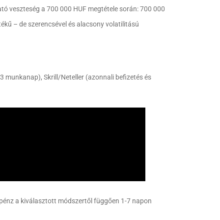
ható veszteség a 700 000 HUF megtétele során: 700 000
ékű – de szerencsével és alacsony volatilitású
3 munkanap), Skrill/Neteller (azonnali befizetés és
 a pénz a kiválasztott módszertől függően 1-7 napon