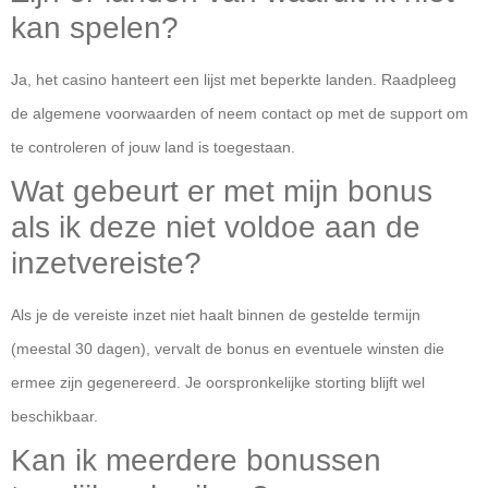
kan spelen?
Ja, het casino hanteert een lijst met beperkte landen. Raadpleeg
de algemene voorwaarden of neem contact op met de support om
te controleren of jouw land is toegestaan.
Wat gebeurt er met mijn bonus
als ik deze niet voldoe aan de
inzetvereiste?
Als je de vereiste inzet niet haalt binnen de gestelde termijn
(meestal 30 dagen), vervalt de bonus en eventuele winsten die
ermee zijn gegenereerd. Je oorspronkelijke storting blijft wel
beschikbaar.
Kan ik meerdere bonussen