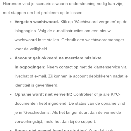
Hieronder vind je scenario’s waarin ondersteuning nodig kan zijn,
met stappen om het probleem op te lossen.
Vergeten wachtwoord:
Klik op ‘Wachtwoord vergeten’ op de
inlogpagina. Volg de e-mailinstructies om een nieuw
wachtwoord in te stellen. Gebruik een wachtwoordmanager
voor de veiligheid.
Account geblokkeerd na meerdere mislukte
inlogpogingen:
Neem contact op met de klantenservice via
livechat of e-mail. Zij kunnen je account deblokkeren nadat je
identiteit is geverifieerd.
Opname wordt niet verwerkt:
Controleer of je alle KYC-
documenten hebt ingediend. De status van de opname vind
je in ‘Geschiedenis’. Als het langer duurt dan de vermelde
verwerkingstijd, meld het dan bij de support.
Bonus niet gecrediteerd na storting:
Zorg dat je de