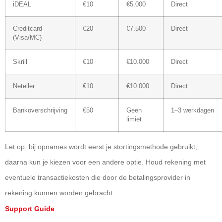
iDEAL
€10
€5.000
Direct
Creditcard
€20
€7.500
Direct
(Visa/MC)
Skrill
€10
€10.000
Direct
Neteller
€10
€10.000
Direct
Bankoverschrijving
€50
Geen
1–3 werkdagen
limiet
Let op: bij opnames wordt eerst je stortingsmethode gebruikt;
daarna kun je kiezen voor een andere optie. Houd rekening met
eventuele transactiekosten die door de betalingsprovider in
rekening kunnen worden gebracht.
Support Guide