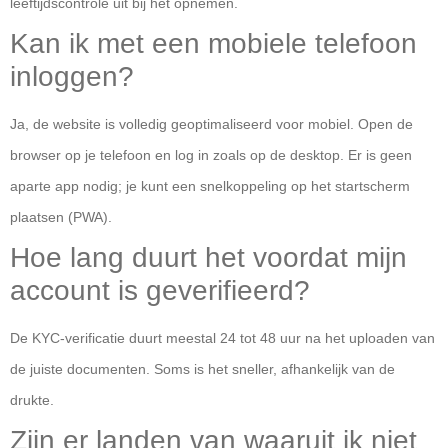
leeftijdscontrole uit bij het opnemen.
Kan ik met een mobiele telefoon
inloggen?
Ja, de website is volledig geoptimaliseerd voor mobiel. Open de
browser op je telefoon en log in zoals op de desktop. Er is geen
aparte app nodig; je kunt een snelkoppeling op het startscherm
plaatsen (PWA).
Hoe lang duurt het voordat mijn
account is geverifieerd?
De KYC-verificatie duurt meestal 24 tot 48 uur na het uploaden van
de juiste documenten. Soms is het sneller, afhankelijk van de
drukte.
Zijn er landen van waaruit ik niet