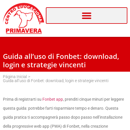
Guida all’uso di Fonbet: download,
login e strategie vincenti
Página Inicial
>
Guida all’uso di Fonbet: download, login e strategie vincenti
Prima di registrarti su
Fonbet app
, prenditi cinque minuti per leggere
questa guida: potrebbe farti risparmiare tempo e denaro. Questa
guida pratica ti accompagnerà passo dopo passo nell’installazione
della progressive web app (PWA) di Fonbet, nella creazione