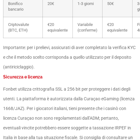
Bonifico
20€
1-3 giorni
50€
3
bancario
g
Criptovalute
€20
Variabile
€20
F
(BTC, ETH)
equivalente
(conferme)
equivalente
4
Importante: per i prelievi, assicurati di aver completato la verifica KYC
e che il metodo scelto corrisponda a quello utilizzato per il deposito
(antiriciclaggio).
Sicurezza e licenza
Fonbet utilizza crittografia SSL a 256 bit per proteggere i dati degli
utenti. La piattaforma è autorizzata dalla Curaçao eGaming (licenza
1668/JAZ). Per i giocatori italiani, tieni presente che i casinò con
licenza Curaçao non sono regolamentati dall’ADM; pertanto,
eventuali vincite potrebbero essere soggette a tassazione IRPEF in
Italia in base alla tua situazione fiscale. Si consiglia di consultare un