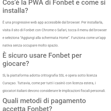
Cos’è la PWA di Fonbet e come si
installa?
È una progressive web app accessibile dal browser. Per installarla,
visita il sito di Fonbet con Chrome o Safari, tocca il menu del browser
e seleziona “Aggiungi alla schermata Home”. Funziona come un’app
nativa senza occupare molto spazio.
È sicuro usare Fonbet per
giocare?
Sì, la piattaforma adotta crittografia SSL e opera sotto licenza
Curaçao. Tuttavia, come per tutti i casinò con licenza estera, i
giocatori italiani devono considerare le implicazioni fiscali personali.
Quali metodi di pagamento
accetta Fonbet?