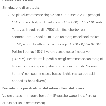
contribuzione ridotta.
Simulazione di strategia:
Se piazzi scommesse singole con quota media 2.00, per ogni
10€ scommetti, il profitto atteso è: (10 × 2.00) – 10 = 10€ lordi.
Tuttavia, il requisito di 1.750€ significa che dovresti
scommettere 175 volte 10€. Con un margine del bookmaker
del 5%, la perdita attesa sul wagering è: 1.750 × 0,05 = 87,50€.
Poiché il bonus è 50€, il valore atteso netto è negativo
(-37,50€). Per ridurre la perdita, scegli scommesse con margini
bassi (es. mercati principali) e utilizza il metodo del “bonus
hunting” con scommesse a basso rischio (es. su due esiti
opposti su book diversi).
Formula utile per il calcolo del valore atteso del bonus:
Valore atteso = (Importo bonus) – (Requisito wagering × Perdita
attesa per unità scommessa)