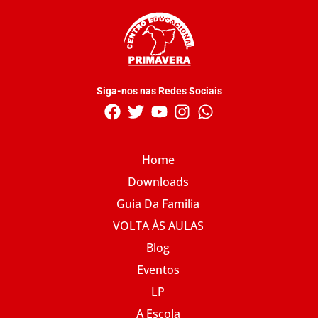
Siga-nos nas Redes Sociais
Home
Downloads
Guia Da Familia
VOLTA ÀS AULAS
Blog
Eventos
LP
A Escola