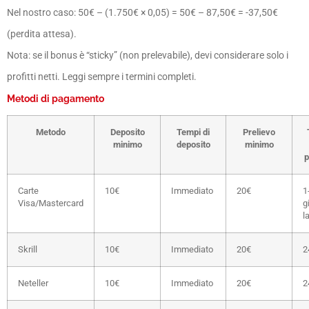
Nel nostro caso: 50€ – (1.750€ × 0,05) = 50€ – 87,50€ = -37,50€
(perdita attesa).
Nota: se il bonus è “sticky” (non prelevabile), devi considerare solo i
profitti netti. Leggi sempre i termini completi.
Metodi di pagamento
Metodo
Deposito
Tempi di
Prelievo
minimo
deposito
minimo
p
Carte
10€
Immediato
20€
1
Visa/Mastercard
g
l
Skrill
10€
Immediato
20€
2
Neteller
10€
Immediato
20€
2