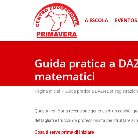
A ESCOLA
EVENTOS
Guida pratica a DAZ
matematici
Página Inicial
>
Guida pratica a DAZN Bet: registrazion
Questa non è una recensione generica di un casinò: que
dettagliati e trucchi da professionista per sfruttare al
Cosa ti serve prima di iniziare