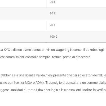
20 €
20 €
20 €
100 €
ifica KYC e di non avere bonus attivi con wagering in corso. Il daznbet logi
re commissioni; controlla sempre i termini prima di procedere.
bbene sia una licenza valida, tieni presente che per i giocatori dell’UE 
casinò con licenza MGA o ADM). Ti consiglio di consultare un commercialist
ggere i tuoi dati durante il daznbet login e le transazioni. Inoltre, la veri