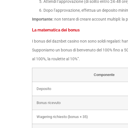
Attendi l’approvazione (di solito entro 24‑48 or
Dopo l’approvazione, effettua un deposito minimo
Importante:
non tentare di creare account multipli: la
La matematica dei bonus
I bonus del daznbet casino non sono soldi regalati: ha
Supponiamo un bonus di benvenuto del 100% fino a 500 €
al 100%, la roulette al 10%”.
Componente
Deposito
Bonus ricevuto
Wagering richiesto (bonus × 35)