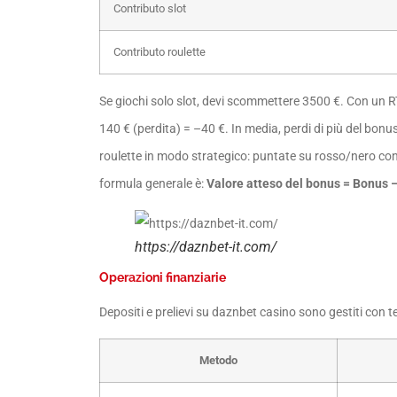
Contributo slot
Contributo roulette
Se giochi solo slot, devi scommettere 3500 €. Con un R
140 € (perdita) = –40 €. In media, perdi di più del bon
roulette in modo strategico: puntate su rosso/nero con
formula generale è:
Valore atteso del bonus = Bonus –
https://daznbet-it.com/
Operazioni finanziarie
Depositi e prelievi su daznbet casino sono gestiti con t
Metodo