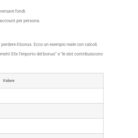
versare fondi.
n account per persona.
perdere il bonus. Ecco un esempio reale con calcoli.
etti 35x l’importo del bonus” e “le slot contribuiscono
Valore