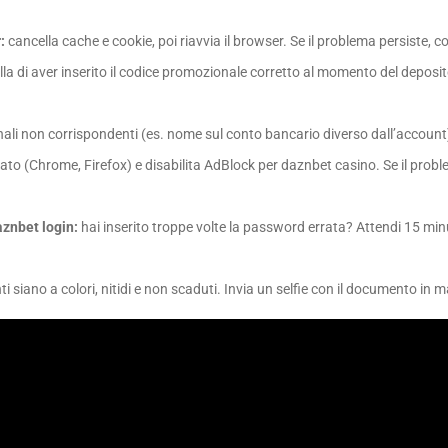
:
cancella cache e cookie, poi riavvia il browser. Se il problema persiste, co
la di aver inserito il codice promozionale corretto al momento del deposito
li non corrispondenti (es. nome sul conto bancario diverso dall’account). V
ato (Chrome, Firefox) e disabilita AdBlock per daznbet casino. Se il prob
aznbet login:
hai inserito troppe volte la password errata? Attendi 15 mi
 siano a colori, nitidi e non scaduti. Invia un selfie con il documento in m