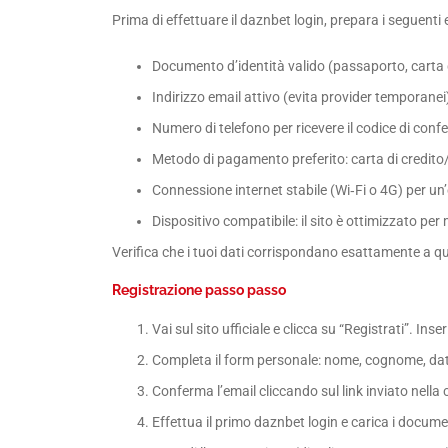
Prima di effettuare il daznbet login, prepara i seguenti
Documento d’identità valido (passaporto, carta d’
Indirizzo email attivo (evita provider temporanei
Numero di telefono per ricevere il codice di con
Metodo di pagamento preferito: carta di credito/de
Connessione internet stabile (Wi‑Fi o 4G) per un
Dispositivo compatibile: il sito è ottimizzato pe
Verifica che i tuoi dati corrispondano esattamente a que
Registrazione passo passo
Vai sul sito ufficiale e clicca su “Registrati”. Ins
Completa il form personale: nome, cognome, data
Conferma l’email cliccando sul link inviato nella 
Effettua il primo daznbet login e carica i documen