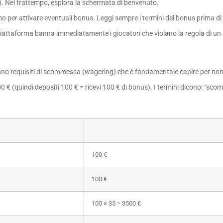
e). Nel frattempo, esplora la schermata di benvenuto.
 per attivare eventuali bonus. Leggi sempre i termini del bonus prima di 
 piattaforma banna immediatamente i giocatori che violano la regola di u
nno requisiti di scommessa (wagering) che è fondamentale capire per non 
 (quindi depositi 100 € = ricevi 100 € di bonus). I termini dicono: “scomm
100 €
100 €
100 × 35 = 3500 €