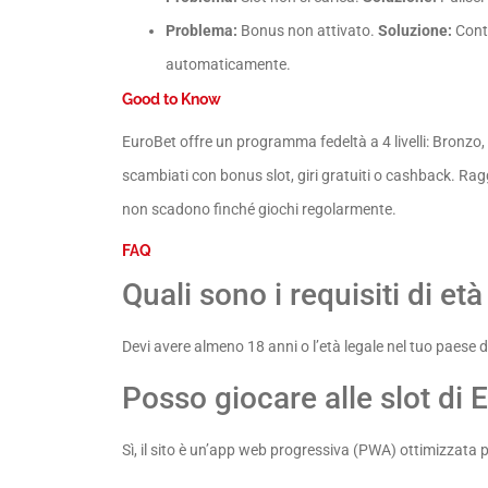
Problema:
Bonus non attivato.
Soluzione:
Contr
automaticamente.
Good to Know
EuroBet offre un programma fedeltà a 4 livelli: Bronzo,
scambiati con bonus slot, giri gratuiti o cashback. Ragg
non scadono finché giochi regolarmente.
FAQ
Quali sono i requisiti di e
Devi avere almeno 18 anni o l’età legale nel tuo paese d
Posso giocare alle slot di
Sì, il sito è un’app web progressiva (PWA) ottimizzata p