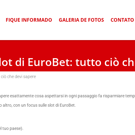
FIQUE INFORMADO
GALERIA DE FOTOS
CONTATO
lot di EuroBet: tutto ciò c
o ciò che devi sapere
sapere esattamente cosa aspettarsi in ogni passaggio fa risparmiare tem
o altro, con un focus sulle slot di EuroBet.
el tuo paese).