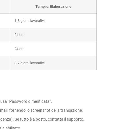
Tempi di Elaborazione
1-3 giorni lavorativi
24 ore
24 ore
3-7 giorni lavorativi
, usa “Password dimenticata”.
email, fornendo lo screenshot della transazione.
denza). Se tutto è a posto, contatta il supporto.
ia abilitato.