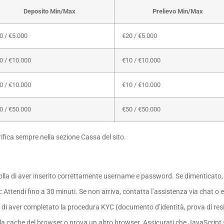
Deposito Min/Max
Prelievo Min/Max
0 / €5.000
€20 / €5.000
0 / €10.000
€10 / €10.000
0 / €10.000
€10 / €10.000
0 / €50.000
€50 / €50.000
fica sempre nella sezione Cassa del sito.
lla di aver inserito correttamente username e password. Se dimenticato
:
Attendi fino a 30 minuti. Se non arriva, contatta l’assistenza via chat o 
 di aver completato la procedura KYC (documento d’identità, prova di resi
 la cache del browser o prova un altro browser. Assicurati che JavaScript s