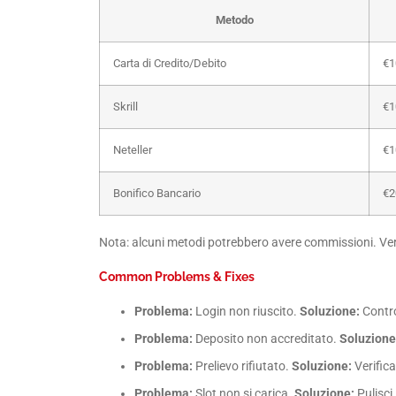
Metodo
Carta di Credito/Debito
€1
Skrill
€1
Neteller
€1
Bonifico Bancario
€2
Nota: alcuni metodi potrebbero avere commissioni. Veri
Common Problems & Fixes
Problema:
Login non riuscito.
Soluzione:
Contro
Problema:
Deposito non accreditato.
Soluzione
Problema:
Prelievo rifiutato.
Soluzione:
Verifica
Problema:
Slot non si carica.
Soluzione:
Pulisci