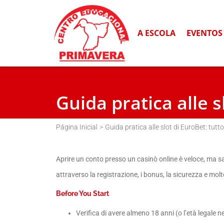
A ESCOLA
EVENTOS
Guida pratica alle s
Página Inicial
>
Guida pratica alle slot di EuroBet: tutt
Aprire un conto presso un casinò online è veloce, ma 
attraverso la registrazione, i bonus, la sicurezza e molt
Before You Start
Verifica di avere almeno 18 anni (o l’età legale n