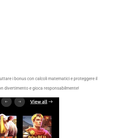
uttare i bonus con calcoli matematici e proteggere il
on divertimento e gioca responsabilmente!