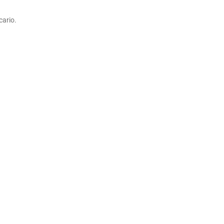
cario.