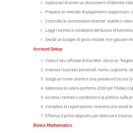
Assicurati di avere un documento d’identità valid
Prepara un metodo di pagamento supportato: carte 
Controlla la connessione internet: stabile e veloc
Leggi i termini e condizioni del bonus di benvenut
Decidi un budget di gioco iniziale: non giocare m
Account Setup
Visita il sito ufficiale di EuroBet: clicca su “Registr
Inserisci i tuoi dati personali: nome, cognome, da
Scegli un nome utente e una password sicura (al
Seleziona la valuta preferita (EUR per l’Italia) e l
Accetta i termini e condizioni e la politica sulla p
Completa la registrazione: riceverai una email di 
Effettua il primo deposito per sbloccare il bonus
Bonus Mathematics