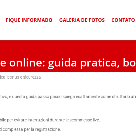
FIQUE INFORMADO
GALERIA DE FOTOS
CONTATO
 online: guida pratica, bo
ica, bonus e sicurezza
itivo, e questa guida passo passo spiega esattamente come sfruttarlo al 
ile per evitare interruzioni durante le scommesse live.
d complessa per la registrazione.