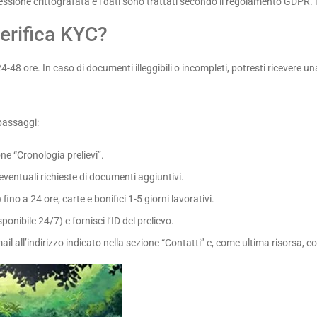
essione crittografata e i dati sono trattati secondo il regolamento GDPR.
erifica KYC?
48 ore. In caso di documenti illeggibili o incompleti, potresti ricevere una
 passaggi:
one “Cronologia prelievi”.
eventuali richieste di documenti aggiuntivi.
 fino a 24 ore, carte e bonifici 1-5 giorni lavorativi.
ponibile 24/7) e fornisci l’ID del prelievo.
il all’indirizzo indicato nella sezione “Contatti” e, come ultima risorsa, co