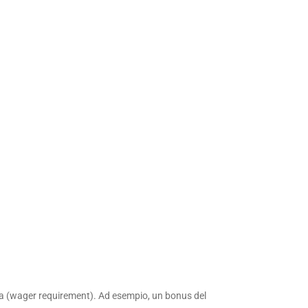
sa (wager requirement). Ad esempio, un bonus del