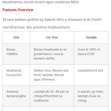
bhuaiteanna, murab ionann agus ceadúnais MGA.
Features Overview
Tá raon leathan gnéithe ag
Galactic Wins
a chuireann le do thaithí
cearrbhachais. Seo achoimre thábhachtach:
Gné
Cur Síos
Sampla
Bónas
Bónas meaitseála ar an
Suas le 100% ar
Fáiltithe
gcéad taisce, suas le
taisce €100
teorainn áirithe.
Modhanna
Áirítear Visa, Mastercard,
Íospháirtíocht €20
Íocaíochta
Skrill, Neteller, Bitcoin
agus Ethereum.
Amanna
Laistigh de 24–48 uair an
e-sparán: go minic
Aistarraingthe
chloig d’fhormhór na
laistigh d’uair an
modhanna.
chloig