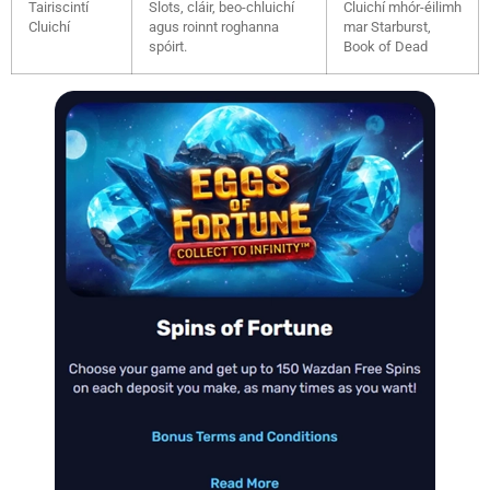
Tairiscintí
Slots, cláir, beo-chluichí
Cluichí mhór-éilimh
Cluichí
agus roinnt roghanna
mar Starburst,
spóirt.
Book of Dead