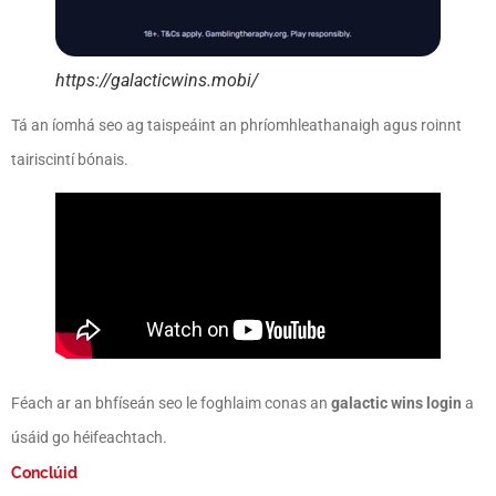
https://galacticwins.mobi/
Tá an íomhá seo ag taispeáint an phríomhleathanaigh agus roinnt
tairiscintí bónais.
Féach ar an bhfíseán seo le foghlaim conas an
galactic wins login
a
úsáid go héifeachtach.
Conclúid