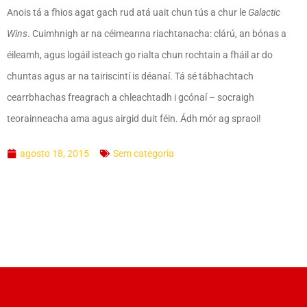
Anois tá a fhios agat gach rud atá uait chun tús a chur le
Galactic
Wins
. Cuimhnigh ar na céimeanna riachtanacha: clárú, an bónas a
éileamh, agus logáil isteach go rialta chun rochtain a fháil ar do
chuntas agus ar na tairiscintí is déanaí. Tá sé tábhachtach
cearrbhachas freagrach a chleachtadh i gcónaí – socraigh
teorainneacha ama agus airgid duit féin. Ádh mór ag spraoi!
agosto 18, 2015
Sem categoria