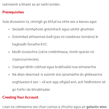
taitneamh a bhaint as an taithí iomlán.
Prerequisites
Sula dtosaíonn tú, cinntigh go bhfuil na nithe seo a leanas agat:
Seoladh ríomhphoist gníomhach agus uimhir ghutháin.
Doiciméad aitheantais bailí (pas nó ceadúnas tiomána) le
haghaidh fíoraithe KYC.
Modh íocaíochta (cárta creidmheasa, ríomh-sparán nó
cryptocurrencies).
Ceangal idirlín cobhsaí agus brabhsálaí nua-aimseartha.
Ná déan dearmad: is suíomh atá optamaithe do ghléasanna
soghluaiste é seo – níl aon app oifigiúil ann, ach feidhmíonn sé
go foirfe i do bhrabhsálaí.
Creating Your Account
Lean na céimeanna seo chun cuntas a chruthú agus an
galactic wins