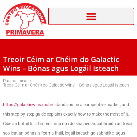
Treoir Céim ar Chéim do Galactic
Wins – Bónas agus Logáil Isteach
Página Inicial
>
Treoir Céim ar Chéim do Galactic Wins – Bónas agus Logáil Isteach
https://galacticwins.mobi/
stands out in a competitive market, and
this step-by-step guide explains exactly how to make the most of it.
Cibé an bhfuil tú i d’imreoir nua nó i do shaineolaí, cabhróidh an treoir
seo leat an bónas is fearr a fháil, logáil isteach go sábháilte, agus