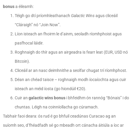
bonus
a éileamh:
Téigh go dtí príomhleathanach
Galactic Wins
agus cliceáil
“Cláraigh” nó “Join Now”.
Líon isteach an fhoirm le d’ainm, seoladh ríomhphoist agus
pasfhocal láidir.
Roghnaigh do thír agus an airgeadra is fearr leat (EUR, USD nó
Bitcoin).
Cliceáil ar an nasc deimhnithe a seolfar chugat trí ríomhphost.
Déan an chéad taisce – roghnaigh modh íocaíochta agus cuir
isteach an méid íosta (go hiondúil €20).
Cuir an
galactic wins bonus
i bhfeidhm ón rannóg “Bónais” i do
chuntas. Léigh na coinníollacha go cúramach.
Tabhair faoi deara: ós rud é go bhfuil ceadúnas Curacao ag an
suíomh seo, d’fhéadfadh sé go mbeadh ort cánacha áitiúla a íoc ar