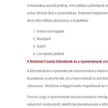
A klasszikus asztali játékok, mint például a blackjack
sokan élvezik őket a kaszinókban. Érdemes megismerni a 
ahol valós időben játszhatsz a krupiékkal.
Online nyerőgépek
Blackjack
Rulett
Live dealer játékok
A National Casino kifizetések és a nyeremények vi
A kifizetések és a nyeremények visszavonása a Nationa
átutalások, e-pénztárcák, és a kriptovaluták is, ami bi
választasz. Általában a leggyorsabb megoldások az e-p
Fontos, hogy a nyeremények visszavonásához mindig tel
választott módszertől. Mielőtt kezdeményeznéd a kifiz