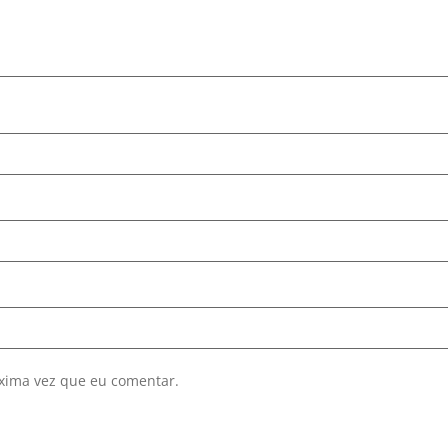
xima vez que eu comentar.