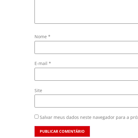
Nome
*
E-mail
*
Site
Salvar meus dados neste navegador para a pró