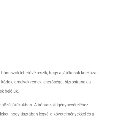
a bónuszok lehetővé teszik, hogy a játékosok kockázat
t” kódok, amelyek remek lehetőséget biztosítanak a
ek belőlük.
lönböző játékokban. A bónuszok igénybevételéhez
eket, hogy tisztában legyél a követelményekkel és a