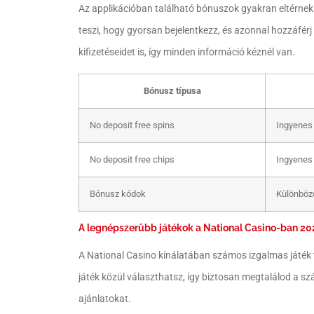
Az applikációban található bónuszok gyakran eltérnek a
teszi, hogy gyorsan bejelentkezz, és azonnal hozzáférj
kifizetéseidet is, így minden információ kéznél van.
Bónusz típusa
No deposit free spins
Ingyenes 
No deposit free chips
Ingyenes
Bónusz kódok
Különböző
A legnépszerűbb játékok a National Casino-ban 2
A National Casino kínálatában számos izgalmas játék 
játék közül választhatsz, így biztosan megtalálod a sz
ajánlatokat.