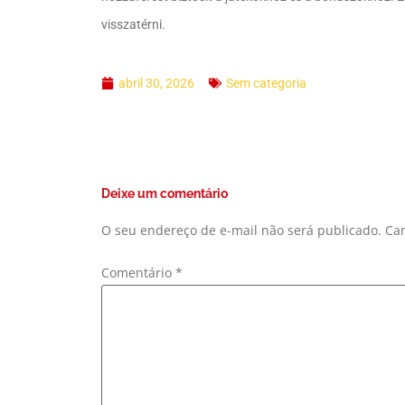
visszatérni.
abril 30, 2026
Sem categoria
Deixe um comentário
O seu endereço de e-mail não será publicado.
Ca
Comentário
*